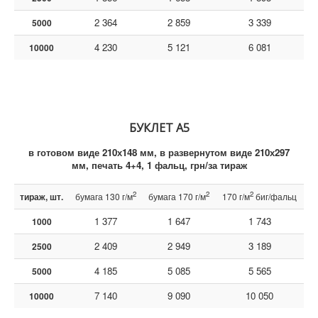
2 364
2 859
3 339
5000
4 230
5 121
6 081
10000
БУКЛЕТ А5
в готовом виде 210х148 мм, в развернутом виде 210х297
мм, печать 4+4, 1 фальц, грн/за тираж
2
2
2
тираж, шт.
бумага 130 г/м
бумага 170 г/м
170 г/м
биг/фальц
1 377
1 647
1 743
1000
2 409
2 949
3 189
2500
4 185
5 085
5 565
5000
7 140
9 090
10 050
10000