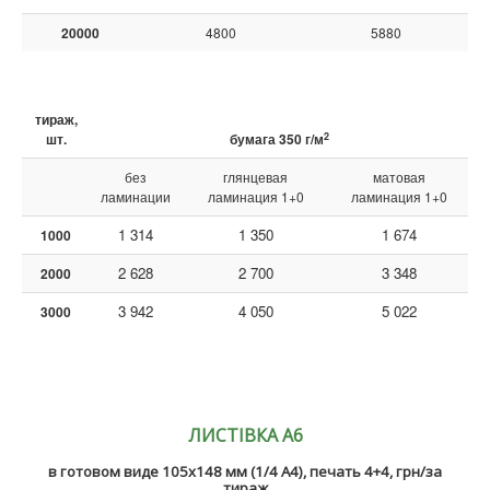
20000
4800
5880
тираж,
2
шт.
бумага 350 г/м
без
глянцевая
матовая
ламинации
ламинация 1+0
ламинация 1+0
1 314
1 350
1 674
1000
2 628
2 700
3 348
2000
3 942
4 050
5 022
3000
ЛИСТІВКА А6
в готовом виде
105х148 мм (1/4 А4), печать 4+4, грн/за
тираж