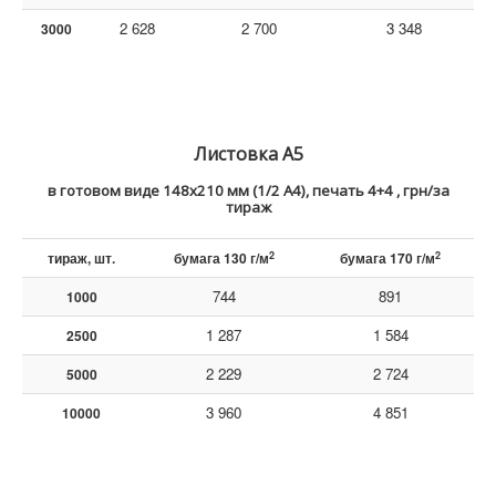
2 628
2 700
3 348
3000
Листовка А5
в готовом виде
148х210 мм (1/2 А4), печать 4+4 , грн/за
тираж
2
2
тираж, шт.
бумага 130 г/м
бумага 170 г/м
744
891
1000
1 287
1 584
2500
2 229
2 724
5000
3 960
4 851
10000