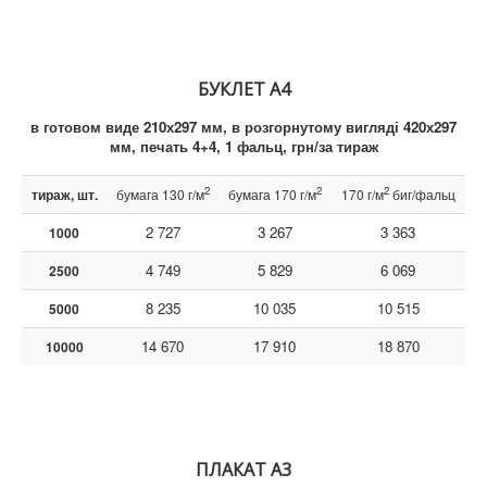
БУКЛЕТ А4
в готовом виде 210х297 мм, в розгорнутому вигляді 420х297
мм, печать 4+4, 1 фальц, грн/за тираж
2
2
2
тираж, шт.
бумага 130 г/м
бумага 170 г/м
170 г/м
биг/фальц
2 727
3 267
3 363
1000
4 749
5 829
6 069
2500
8 235
10 035
10 515
5000
14 670
17 910
18 870
10000
ПЛАКАТ А3