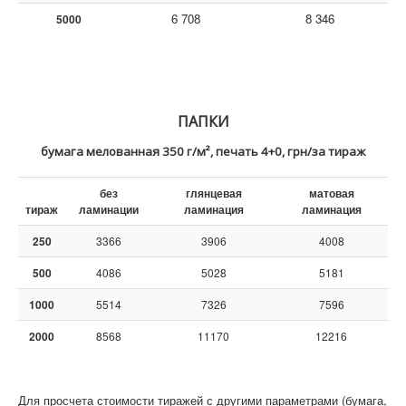
6 708
8 346
5000
ПАПКИ
бумага мелованная 350 г/м², печать 4+0, грн/за тираж
без
глянцевая
матовая
тираж
ламинации
ламинация
ламинация
250
3366
3906
4008
500
4086
5028
5181
1000
5514
7326
7596
2000
8568
11170
12216
Для просчета стоимости тиражей с другими параметрами (бумага,