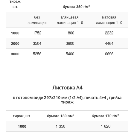
тираж,
2
шт.
бумага 350 г/м
без
глянцевая
матовая
ламинации
ламинация 1+0
ламинация 1+0
1752
1800
2232
1000
3504
3600
4464
2000
5256
5400
6696
3000
Листовка А4
в готовом виде
297х210 мм (1/2 А4), печать 4+4 , грн/за
тираж
2
2
тираж, шт.
бумага 130 г/м
бумага 170 г/м
1 350
1 620
1000