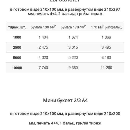
в готовом виде
210х100 мм, в развернутом виде 210х297
мм, печать 4+4, 2 фальца, грн/за тираж
2
2
2
тираж, шт.
бумага 130 г/м
бумага 170 г/м
170 г/м
биг/фальц
1 404
1 674
1 866
1000
2 475
3 015
3 495
2500
4 320
5 220
6 180
5000
7 740
9 360
11 280
10000
Мини буклет 2/3 A4
в готовом виде 210х100 мм, в развернутом виде 210х200
мм, печать 4+4, 1 фальц, грн/за тираж