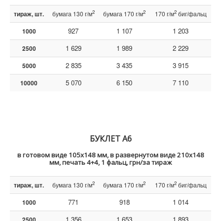
2
2
2
тираж, шт.
бумага 130 г/м
бумага 170 г/м
170 г/м
биг/фальц
927
1 107
1 203
1000
1 629
1 989
2 229
2500
2 835
3 435
3 915
5000
5 070
6 150
7 110
10000
БУКЛЕТ А6
в готовом виде
105х148 мм, в развернутом виде 210х148
мм, печать 4+4, 1 фальц, грн/за тираж
2
2
2
тираж, шт.
бумага 130 г/м
бумага 170 г/м
170 г/м
биг/фальц
771
918
1 014
1000
1 356
1 653
1 893
2500