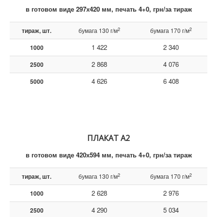
в готовом виде
297х420 мм, печать 4+0, грн/за тираж
2
2
тираж, шт.
бумага 130 г/м
бумага 170 г/м
1 422
2 340
1000
2 868
4 076
2500
4 626
6 408
5000
ПЛАКАТ А2
в готовом виде 420х594 мм, печать 4+0, грн/за тираж
2
2
тираж, шт.
бумага 130 г/м
бумага 170 г/м
2 628
2 976
1000
4 290
5 034
2500