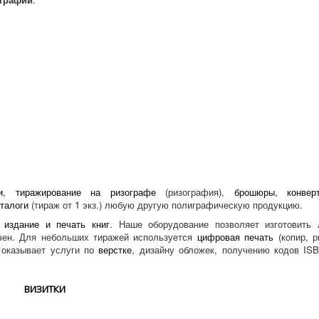
и
,
тиражирование на ризографе
(ризография),
брошюры
,
конве
аталоги
(тираж от 1 экз.) любую другую полиграфическую продукцию.
–
издание и печать книг
. Наше оборудование позволяет изготовить 
чен. Для небольших тиражей используется
цифровая печать
(копир, р
оказывает услуги по
верстке
, дизайну обложек, получению кодов IS
ВИЗИТКИ