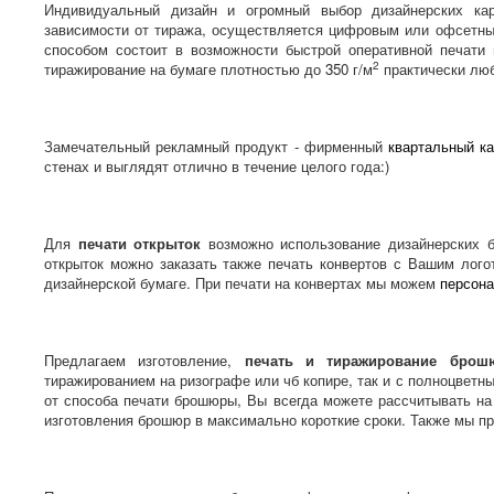
Индивидуальный дизайн и огромный выбор дизайнерских кар
зависимости от тиража, осуществляется цифровым или офсетны
способом состоит в возможности быстрой оперативной печати 
2
тиражирование на бумаге плотностью до 350 г/м
практически лю
Замечательный рекламный продукт - фирменный
квартальный к
стенах и выглядят отлично в течение целого года:)
Для
печати открыток
возможно использование дизайнерских б
открыток можно заказать также печать конвертов с Вашим лог
дизайнерской бумаге. При печати на конвертах мы можем
персон
Предлагаем изготовление,
печать и тиражирование брош
тиражированием на ризографе или чб копире, так и с полноцве
от способа печати брошюры, Вы всегда можете рассчитывать на 
изготовления брошюр в максимально короткие сроки. Также мы 