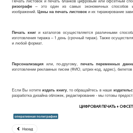
Печать листовок и печать бланков цифровым или офсетным спо
ризографе
– это один из самых экономичных способов изг
изображений.
Цены на печать листовок
и их тиражирование зави
Печать книг
и каталогов осуществляется различными способ
изготовления тиража – 1 день (срочный тираж). Также осуществл
и любой формат.
Персонализация
или, по-другому,
печать переменных данн
изготовлении рекламных писем (ФИО, штрих-код, адрес), билетов 
Если Вы хотите
издать книгу
, то обращайтесь в наше
издательс
разработка дизайна обложек, редактирование - мы готовы предост
ЦИФРОВАЯ ПЕЧАТЬ
♦
ОФСЕТ
оперативная полиграфия
Назад