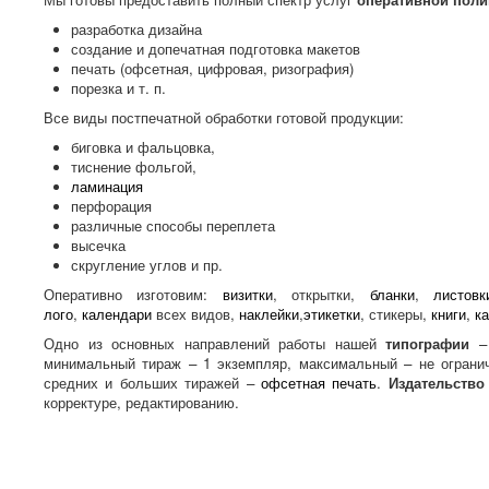
разработка дизайна
создание и допечатная подготовка макетов
печать (офсетная, цифровая, ризография)
порезка и т. п.
Все виды постпечатной обработки готовой продукции:
биговка и фальцовка,
тиснение фольгой,
ламинация
перфорация
различные способы переплета
высечка
скругление углов и пр.
Оперативно изготовим:
визитки
, открытки,
бланки
,
листовк
лого
,
календари
всех видов,
наклейки
,
этикетки
, стикеры,
книги
,
к
Одно из основных направлений работы нашей
типографии
минимальный тираж – 1 экземпляр, максимальный – не ограни
средних и больших тиражей –
офсетная печать
.
Издательство
корректуре, редактированию.