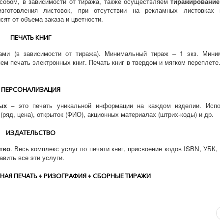
собом, в зависимости от тиража, также осуществляем
тиражирование
отовления листовок, при отсутствии на рекламных листовках 
сят от объема заказа и цветности.
ПЕЧАТЬ КНИГ
ами (в зависимости от тиража). Минимальный тираж – 1 экз. Мини
яем печать электронных книг. Печать книг в твердом и мягком переплете
ПЕРСОНАЛИЗАЦИЯ
ых
– это печать уникальной информации на каждом изделии. Испо
(ряд, цена), открыток (ФИО), акционных материалах (штрих-коды) и др.
ИЗДАТЕЛЬСТВО
тво
. Весь комплекс услуг по печати книг, присвоение кодов ISBN, УБК,
авить все эти услуги.
НАЯ ПЕЧАТЬ
♦
РИЗОГРАФИЯ
♦
СБОРНЫЕ ТИРАЖИ