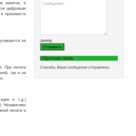
е визиток, в
иток цифровым
 и произвести
ручиваются на
Joomly
Отправить
Обратная связь
й. При печати
Спасибо, Ваше сообщение отправлено.
ной, так и на
ня.
ация и т.д.)
). Независимо
вной печати и