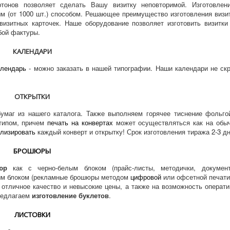
тонов позволяет сделать Вашу визитку неповторимой. Изготовлени
м (от 1000 шт.) способом. Решающее преимущество изготовления виз
визитных карточек. Наше оборудование позволяет изготовить визитки
бой фактуры.
КАЛЕНДАРИ
алендарь
- можно заказать в нашей типографии. Наши календари не ск
ОТКРЫТКИ
умаг из нашего каталога. Также выполняем горячее тиснение фольго
отипом, причем
печать на конвертах
может осуществляться как на обыч
ализировать
каждый конверт и открытку! Срок изготовления тиража 2-3 д
БРОШЮРЫ
юр
как с черно-белым блоком (прайс-листы, методички, документ
тным блоком (рекламные брошюры методом
цифровой
или офсетной печати
отличное качество и невысокие цены, а также на возможность операти
предлагаем
изготовление буклетов
.
ЛИСТОВКИ